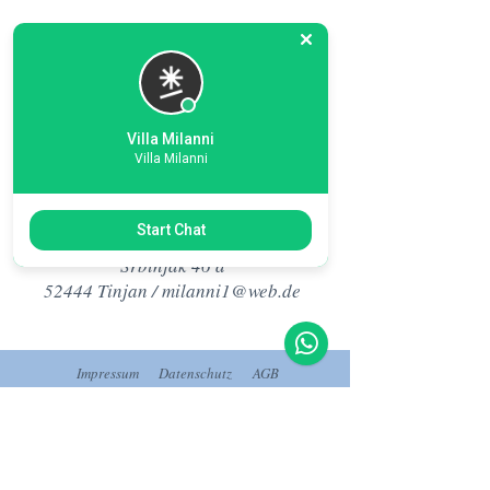
Villa Milanni
Villa Milanni
Villa Istrien
Milanni
Start Chat
Srbinjak 46 a
52444 Tinjan /
milanni1@web.de
Impressum
Datenschutz
AGB
© 2023 by Villa Milanni.